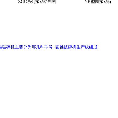
ZGC系列振动给料机
YK型园振动筛分机
锥破碎机主要分为哪几种型号
·
圆锥破碎机生产线组成