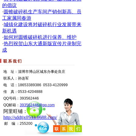
2PGX型辊式破碎机
2PG型双辊破碎
的倡议
·
圆锥破碎机生产车间产销创新高、员
工家属同春游
·
城镇化建设将对破碎机行业发展带来
新机遇
·
如何对圆锥破碎机进行保养、维护
·
热烈祝贺山东大通新版宣传片录制完
成
地 址：淄博市博山区城东办事处良庄
联系人：孙连军
电 话：18653389386 0533-4120999
传 真：0533-4204888
QQ号码：393562446
QQ邮箱
：
393562446@qq.com
阿里旺铺：
http://sddtjx0533.1688.com/
邮 编 ：255200