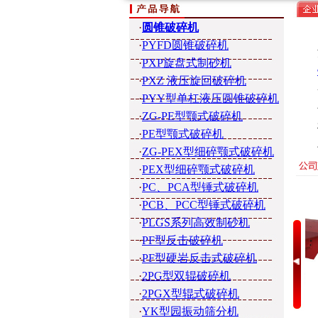
·
圆锥破碎机
·
PYFD圆锥破碎机
·
PXP旋盘式制砂机
·
PXZ 液压旋回破碎机
·
PYY型单杠液压圆锥破碎机
·
ZG-PE型颚式破碎机
·
PE型颚式破碎机
·
ZG-PEX型细碎颚式破碎机
·
PEX型细碎颚式破碎机
·
PC、PCA型锤式破碎机
·
PCB、PCC型锤式破碎机
·
PLGS系列高效制砂机
·
PF型反击破碎机
·
PF型硬岩反击式破碎机
·
2PG型双辊破碎机
·
2PGX型辊式破碎机
·
YK型园振动筛分机